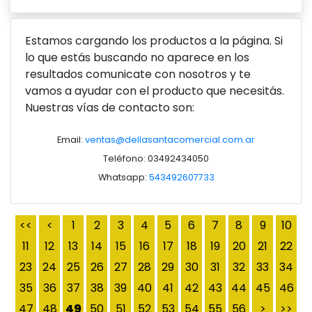
Estamos cargando los productos a la página. Si
lo que estás buscando no aparece en los
resultados comunicate con nosotros y te
vamos a ayudar con el producto que necesitás.
Ver producto
Nuestras vías de contacto son:
Email:
ventas@dellasantacomercial.com.ar
Teléfono: 03492434050
Whatsapp:
543492607733
<<
<
1
2
3
4
5
6
7
8
9
10
11
12
13
14
15
16
17
18
19
20
21
22
23
24
25
26
27
28
29
30
31
32
33
34
35
36
37
38
39
40
41
42
43
44
45
46
47
48
49
50
51
52
53
54
55
56
>
>>