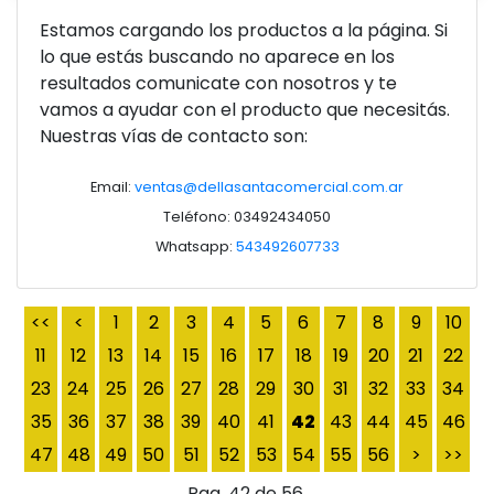
Estamos cargando los productos a la página. Si
lo que estás buscando no aparece en los
resultados comunicate con nosotros y te
vamos a ayudar con el producto que necesitás.
Ver producto
Nuestras vías de contacto son:
Email:
ventas@dellasantacomercial.com.ar
Teléfono: 03492434050
Whatsapp:
543492607733
<<
<
1
2
3
4
5
6
7
8
9
10
11
12
13
14
15
16
17
18
19
20
21
22
23
24
25
26
27
28
29
30
31
32
33
34
35
36
37
38
39
40
41
42
43
44
45
46
47
48
49
50
51
52
53
54
55
56
>
>>
Pag. 42 de 56.