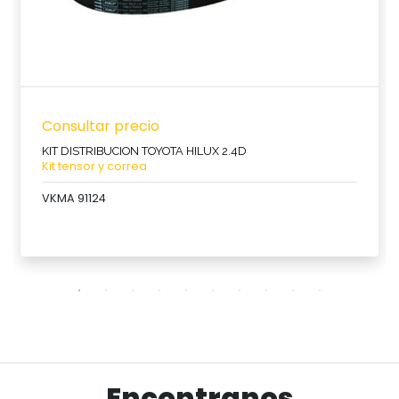
Consultar precio
KIT DISTRIBUCION TOYOTA HILUX 2.4D
Kit tensor y correa
VKMA 91124
Ver producto
Encontranos