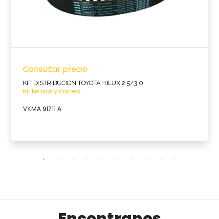
Consultar precio
KIT DISTRIBUCION TOYOTA HILUX 2.5/3.0
Kit tensor y correa
VKMA 91711 A
Ver producto
Encontranos