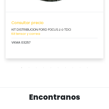
Consultar precio
KIT DISTRIBUCION FORD FOCUS 2.0 TDCI
Kit tensor y correa
VKMA 03257
Ver producto
Encontranos