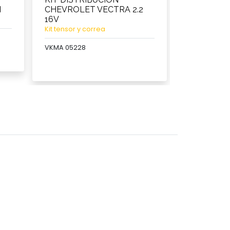
I
CHEVROLET VECTRA 2.2
RENAULT 
16V
2005 1.6 8V
Kit tensor y correa
Kit tensor y 
VKMA 05228
VKMA 06003
Ver producto
Ver