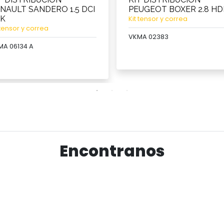
NAULT SANDERO 1.5 DCI
PEUGEOT BOXER 2.8 HD
9K
Kit tensor y correa
 tensor y correa
VKMA 02383
MA 06134 A
Ver producto
Ver producto
Encontranos