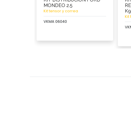
MONDEO 2.5
RE
K
Kit tensor y correa
Kit
VKMA 06040
VK
Ver producto