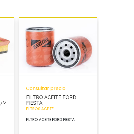
Consultar precio
Consultar 
FILTRO ACEITE FORD
FILTRO AC
K7M
FIESTA
C/TUERC
FILTROS ACEITE
FILTROS ACEI
FILTRO ACEITE FORD FIESTA
FILTRO ACEIT