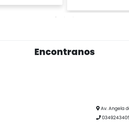
Ver producto
Ver producto
Encontranos
Av. Angela d
0349243405