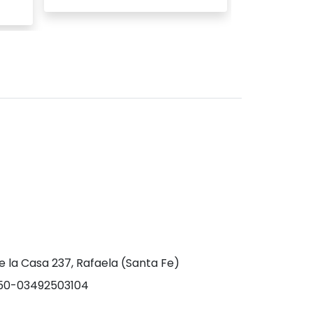
Ver producto
Ver
e la Casa 237, Rafaela (Santa Fe)
0-03492503104