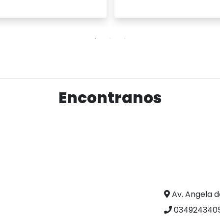
Ver producto
Ver producto
Encontranos
Av. Angela d
0349243405