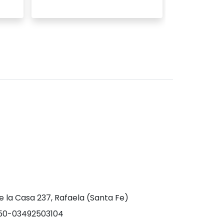
Ver
Ver producto
e la Casa 237, Rafaela (Santa Fe)
0-03492503104