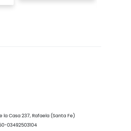
Ver producto
Ver
e la Casa 237, Rafaela (Santa Fe)
0-03492503104