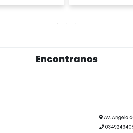
Ver producto
Ver producto
Encontranos
Av. Angela d
0349243405