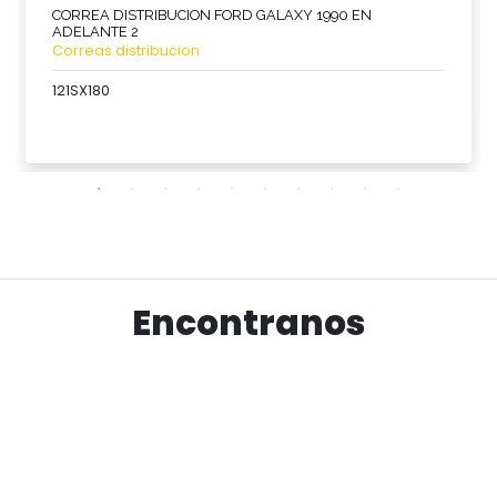
CORREA DISTRIBUCION FORD GALAXY 1990 EN
ADELANTE 2
Correas distribucion
121SX180
Ver producto
Encontranos