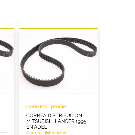
Consultar precio
Consultar 
CORREA DISTRIBUCION
BOMBA A
MITSUBISHI LANCER 1995
CORSA 1.4
EN ADEL
93/..
Correas distribucion
BOMBAS AG