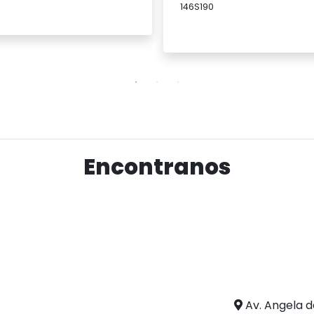
146S190
Ver producto
Ver producto
Encontranos
Av. Angela d