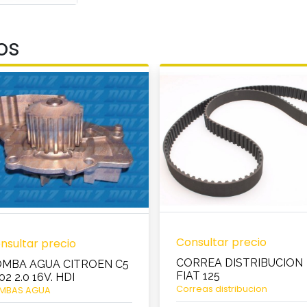
os
Consultar precio
nsultar precio
CORREA DISTRIBUCION
MBA AGUA CITROEN C5
FIAT 125
02 2.0 16V. HDI
Correas distribucion
MBAS AGUA