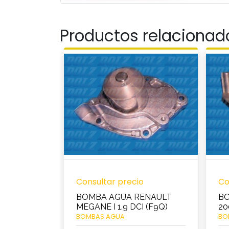
Productos relacionad
Consultar precio
Co
BOMBA AGUA RENAULT
BO
MEGANE I 1.9 DCI (F9Q)
20
BOMBAS AGUA
BO