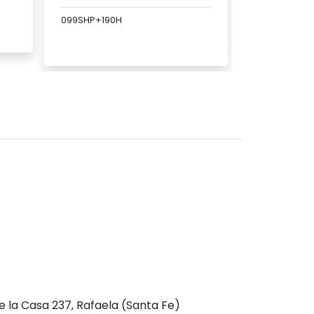
099SHP+190H
Ver
Ver producto
e la Casa 237, Rafaela (Santa Fe)