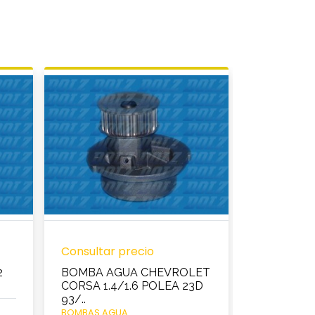
Consultar precio
Consultar 
2
BOMBA AGUA CHEVROLET
BOMBA A
CORSA 1.4/1.6 POLEA 23D
TWINGO 96
93/..
BOMBAS AG
BOMBAS AGUA