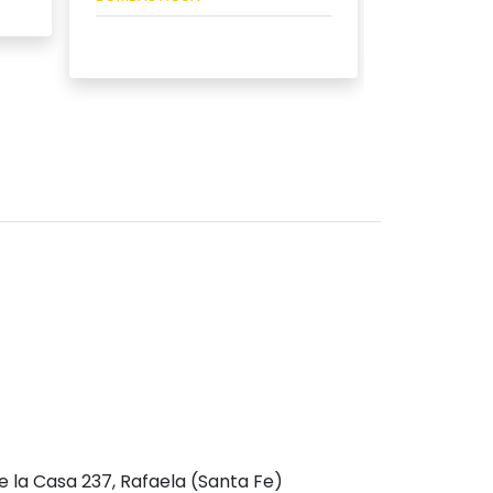
Ver
Ver producto
e la Casa 237, Rafaela (Santa Fe)